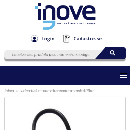
Componen
Empresa
Automação
Cabos
e Acessór
Login
Cadastre-se
Início
video-balun--conv-trancado-p--rack-400m
>