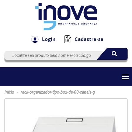
Componen
Empresa
Automação
Cabos
e Acessór
Login
Cadastre-se
Início
rack-organizador-tipo-box-de-00-canais-g
>