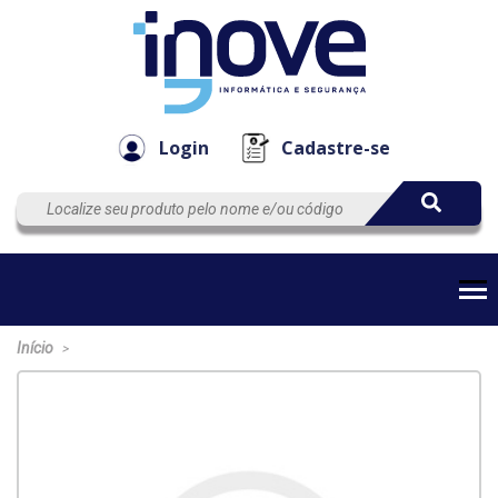
Componen
Empresa
Automação
Cabos
e Acessór
Login
Cadastre-se
Início
>