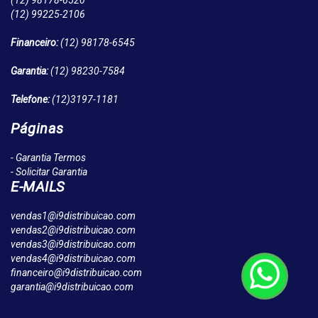
(12)
98178-6520
(12)
99225-2106
Financeiro:
(12)
98178-6545
Garantia:
(12)
98230-7584
Telefone:
(12)
3197-1181
Páginas
- Garantia Termos
- Solicitar Garantia
E-MAILS
vendas1@i9distribuicao.com
vendas2@i9distribuicao.com
vendas3@i9distribuicao.com
vendas4@i9distribuicao.com
financeiro@i9distribuicao.com
garantia@i9distribuicao.com