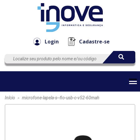
Componen
Empresa
Automação
Cabos
e Acessór
Login
Cadastre-se
Início
microfone-lapela-s--fio-usb-c-v52-60mah
>