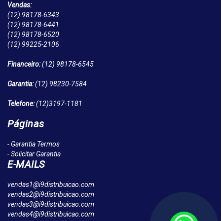
Vendas:
(12)
98178-6343
(12)
98178-6441
(12)
98178-6520
(12)
99225-2106
Financeiro:
(12)
98178-6545
Garantia:
(12)
98230-7584
Telefone:
(12)
3197-1181
Páginas
- Garantia Termos
- Solicitar Garantia
E-MAILS
vendas1@i9distribuicao.com
vendas2@i9distribuicao.com
vendas3@i9distribuicao.com
vendas4@i9distribuicao.com