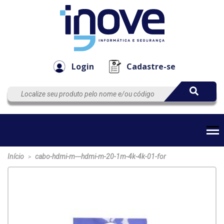
Componen
Empresa
Automação
Cabos
e Acessór
Login
Cadastre-se
Início
cabo-hdmi-m---hdmi-m-20-1m-4k-4k-01-for
>