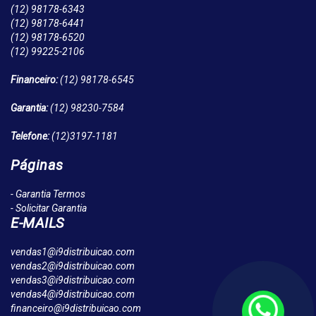
(12)
98178-6343
(12)
98178-6441
(12)
98178-6520
(12)
99225-2106
Financeiro:
(12)
98178-6545
Garantia:
(12)
98230-7584
Telefone:
(12)
3197-1181
Páginas
- Garantia Termos
- Solicitar Garantia
E-MAILS
vendas1@i9distribuicao.com
vendas2@i9distribuicao.com
vendas3@i9distribuicao.com
vendas4@i9distribuicao.com
financeiro@i9distribuicao.com