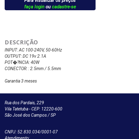
Para visualizar os preços
faça login
ou
cadastre-se
DESCRIÇÃO
INPUT: AC 100-240V, 50-60Hz
OUTPUT: DC 19v 2.1A
POT�?NCIA: 40W
CONECTOR: : 2.5mm / 5.5mm
Garantia 3 meses
Rua dos Pardais, 229
Vila Tatetuba - CEP: 12220-600
São José dos Campos / SP
CNPJ: 52.830.034/0001-07
Atendimento: