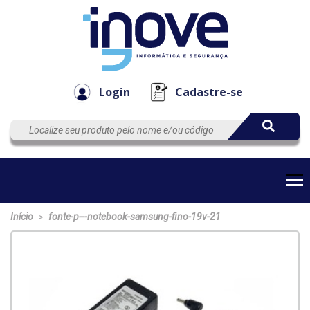
Componen
Empresa
Automação
Cabos
e Acessór
Login
Cadastre-se
Início
fonte-p---notebook-samsung-fino-19v-21
>