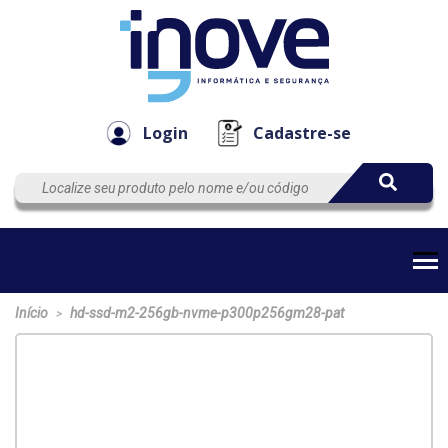
Componen
Empresa
Automação
Cabos
e Acessór
Login
Cadastre-se
Início
hd-ssd-m2-256gb-nvme-p300p256gm28-pat
>