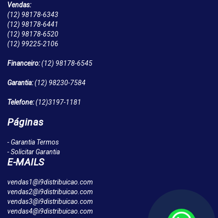
Vendas:
(12)
98178-6343
(12)
98178-6441
(12)
98178-6520
(12)
99225-2106
Financeiro:
(12)
98178-6545
Garantia:
(12)
98230-7584
Telefone:
(12)
3197-1181
Páginas
- Garantia Termos
- Solicitar Garantia
E-MAILS
vendas1@i9distribuicao.com
vendas2@i9distribuicao.com
vendas3@i9distribuicao.com
vendas4@i9distribuicao.com