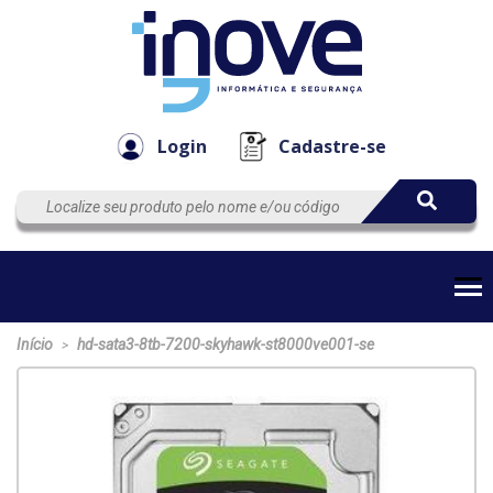
Componen
Empresa
Automação
Cabos
e Acessór
Login
Cadastre-se
Início
hd-sata3-8tb-7200-skyhawk-st8000ve001-se
>