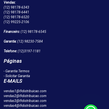
Vendas:
(12)
98178-6343
(12)
98178-6441
(12)
98178-6520
(12)
99225-2106
Financeiro:
(12)
98178-6545
Garantia:
(12)
98230-7584
Telefone:
(12)
3197-1181
Páginas
- Garantia Termos
- Solicitar Garantia
E-MAILS
vendas1@i9distribuicao.com
vendas2@i9distribuicao.com
vendas3@i9distribuicao.com
vendas4@i9distribuicao.com