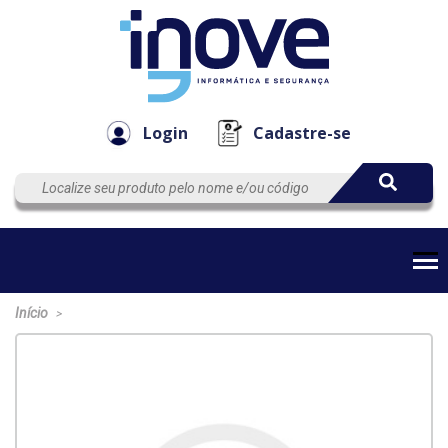
Componen
Empresa
Automação
Cabos
e Acessór
Login
Cadastre-se
Início
>