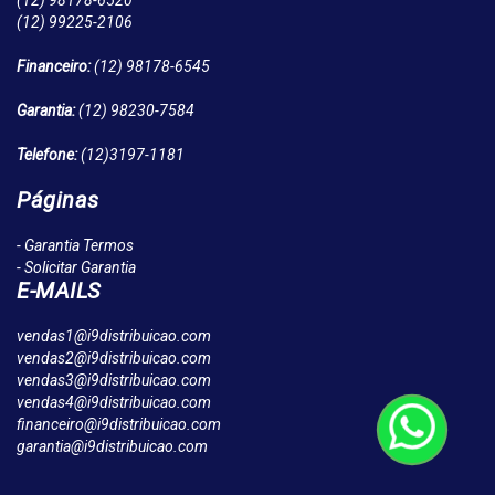
(12)
98178-6520
(12)
99225-2106
Financeiro:
(12)
98178-6545
Garantia:
(12)
98230-7584
Telefone:
(12)
3197-1181
Páginas
- Garantia Termos
- Solicitar Garantia
E-MAILS
vendas1@i9distribuicao.com
vendas2@i9distribuicao.com
vendas3@i9distribuicao.com
vendas4@i9distribuicao.com
financeiro@i9distribuicao.com
garantia@i9distribuicao.com