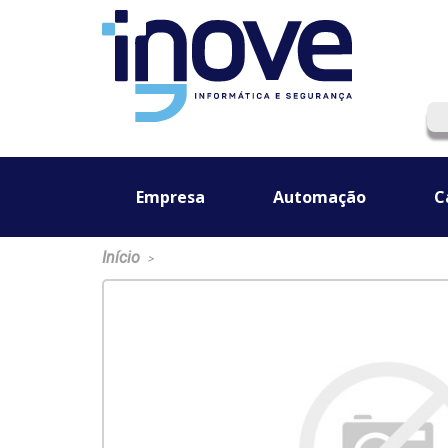
Empresa
Automação
C
Início
>