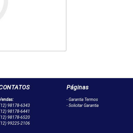
CONTATOS
Páginas
Vendas:
- Garantia Termos
(12)
98178-6343
- Solicitar Garantia
(12)
98178-6441
(12)
98178-6520
(12)
99225-2106