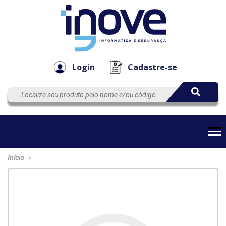
Componen
Empresa
Automação
Cabos
e Acessór
Login
Cadastre-se
Início
>