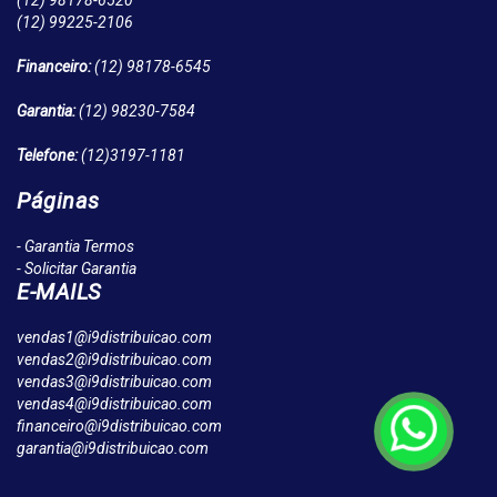
(12)
98178-6520
(12)
99225-2106
Financeiro:
(12)
98178-6545
Garantia:
(12)
98230-7584
Telefone:
(12)
3197-1181
Páginas
- Garantia Termos
- Solicitar Garantia
E-MAILS
vendas1@i9distribuicao.com
vendas2@i9distribuicao.com
vendas3@i9distribuicao.com
vendas4@i9distribuicao.com
financeiro@i9distribuicao.com
garantia@i9distribuicao.com