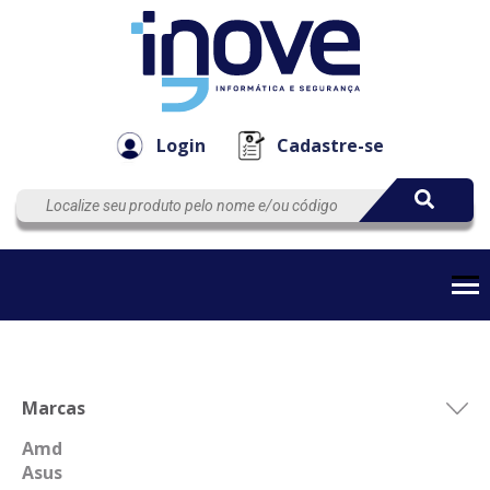
Componen
Empresa
Automação
Cabos
e Acessór
Login
Cadastre-se
Marcas
Amd
Asus