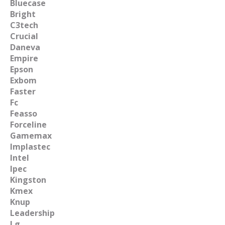
Bluecase
Bright
C3tech
Crucial
Daneva
Empire
Epson
Exbom
Faster
Fc
Feasso
Forceline
Gamemax
Implastec
Intel
Ipec
Kingston
Kmex
Knup
Leadership
Lg