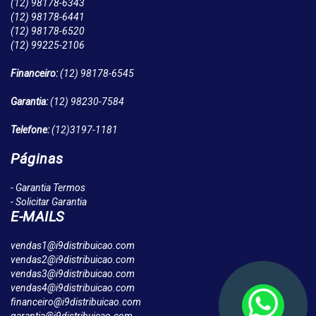
(12)
98178-6343
(12)
98178-6441
(12)
98178-6520
(12)
99225-2106
Financeiro:
(12)
98178-6545
Garantia:
(12)
98230-7584
Telefone:
(12)
3197-1181
Páginas
- Garantia Termos
- Solicitar Garantia
E-MAILS
vendas1@i9distribuicao.com
vendas2@i9distribuicao.com
vendas3@i9distribuicao.com
vendas4@i9distribuicao.com
financeiro@i9distribuicao.com