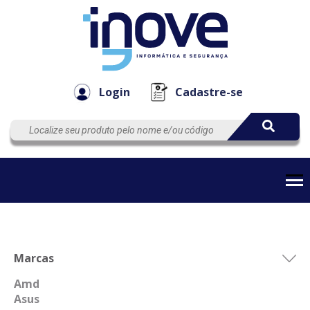
Componen
Empresa
Automação
Cabos
e Acessór
Login
Cadastre-se
Marcas
Amd
Asus