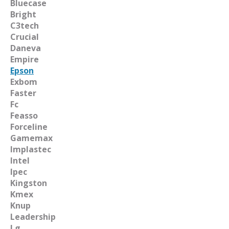
Bluecase
Bright
C3tech
Crucial
Daneva
Empire
Epson
Exbom
Faster
Fc
Feasso
Forceline
Gamemax
Implastec
Intel
Ipec
Kingston
Kmex
Knup
Leadership
Lg