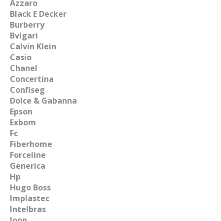
Azzaro
Black E Decker
Burberry
Bvlgari
Calvin Klein
Casio
Chanel
Concertina
Confiseg
Dolce & Gabanna
Epson
Exbom
Fc
Fiberhome
Forceline
Generica
Hp
Hugo Boss
Implastec
Intelbras
Joop