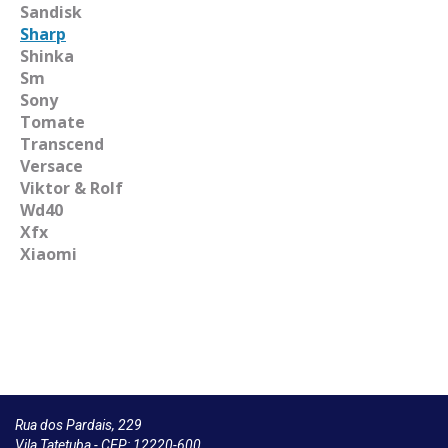
Sandisk
Sharp
Shinka
Sm
Sony
Tomate
Transcend
Versace
Viktor & Rolf
Wd40
Xfx
Xiaomi
Rua dos Pardais, 229
Vila Tatetuba - CEP: 12220-600