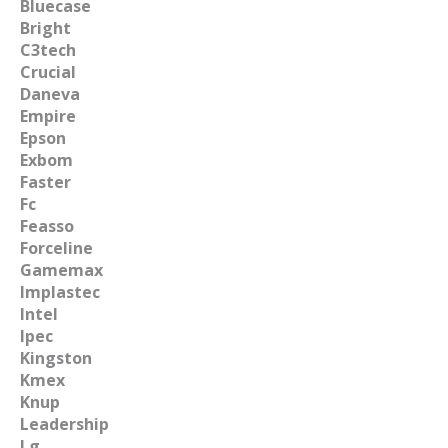
Bluecase
Bright
C3tech
Crucial
Daneva
Empire
Epson
Exbom
Faster
Fc
Feasso
Forceline
Gamemax
Implastec
Intel
Ipec
Kingston
Kmex
Knup
Leadership
Lg