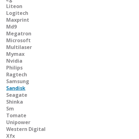
Liteon
Logitech
Maxprint
Md9
Megatron
Microsoft
Multilaser
Mymax
Nvidia
Philips
Ragtech
Samsung
Sandisk
Seagate
Shinka
Sm
Tomate
Unipower
Western Digital
Xfx