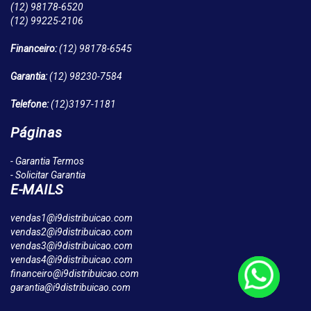
(12)
98178-6520
(12)
99225-2106
Financeiro:
(12)
98178-6545
Garantia:
(12)
98230-7584
Telefone:
(12)
3197-1181
Páginas
- Garantia Termos
- Solicitar Garantia
E-MAILS
vendas1@i9distribuicao.com
vendas2@i9distribuicao.com
vendas3@i9distribuicao.com
vendas4@i9distribuicao.com
financeiro@i9distribuicao.com
garantia@i9distribuicao.com