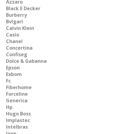
Azzaro
Black E Decker
Burberry
Bvlgari
Calvin Klein
Casio
Chanel
Concertina
Confiseg
Dolce & Gabanna
Epson
Exbom
Fc
Fiberhome
Forceline
Generica
Hp
Hugo Boss
Implastec
Intelbras
Joop