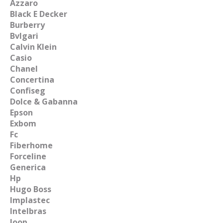
Azzaro
Black E Decker
Burberry
Bvlgari
Calvin Klein
Casio
Chanel
Concertina
Confiseg
Dolce & Gabanna
Epson
Exbom
Fc
Fiberhome
Forceline
Generica
Hp
Hugo Boss
Implastec
Intelbras
Joop