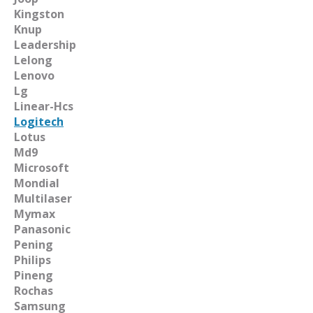
Kingston
Knup
Leadership
Lelong
Lenovo
Lg
Linear-Hcs
Logitech
Lotus
Md9
Microsoft
Mondial
Multilaser
Mymax
Panasonic
Pening
Philips
Pineng
Rochas
Samsung