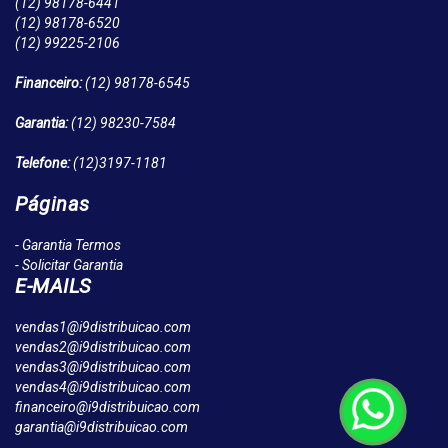
(12)
98178-6441
(12)
98178-6520
(12)
99225-2106
Financeiro:
(12)
98178-6545
Garantia:
(12)
98230-7584
Telefone:
(12)
3197-1181
Páginas
- Garantia Termos
- Solicitar Garantia
E-MAILS
vendas1@i9distribuicao.com
vendas2@i9distribuicao.com
vendas3@i9distribuicao.com
vendas4@i9distribuicao.com
financeiro@i9distribuicao.com
garantia@i9distribuicao.com