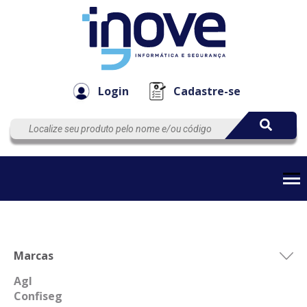
Componen
Empresa
Automação
Cabos
e Acessór
Login
Cadastre-se
Marcas
Agl
Confiseg