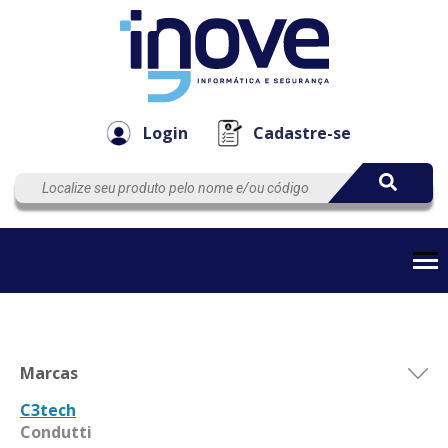
Componen
Empresa
Automação
Cabos
e Acessór
Login
Cadastre-se
Marcas
C3tech
Condutti