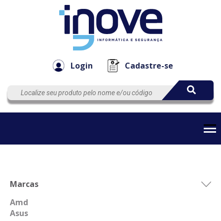
Componen
Empresa
Automação
Cabos
e Acessór
Login
Cadastre-se
Marcas
Amd
Asus