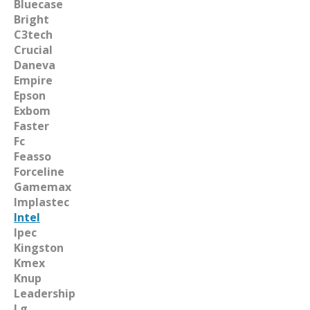
Bluecase
Bright
C3tech
Crucial
Daneva
Empire
Epson
Exbom
Faster
Fc
Feasso
Forceline
Gamemax
Implastec
Intel
Ipec
Kingston
Kmex
Knup
Leadership
Lg