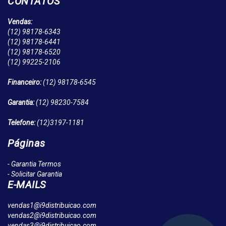
CONTATOS
Vendas:
(12)
98178-6343
(12)
98178-6441
(12)
98178-6520
(12)
99225-2106
Financeiro:
(12)
98178-6545
Garantia:
(12)
98230-7584
Telefone:
(12)
3197-1181
Páginas
- Garantia Termos
- Solicitar Garantia
E-MAILS
vendas1@i9distribuicao.com
vendas2@i9distribuicao.com
vendas3@i9distribuicao.com