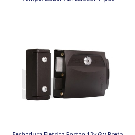
Fechadura Eletrica Portao 12v 6w Preta