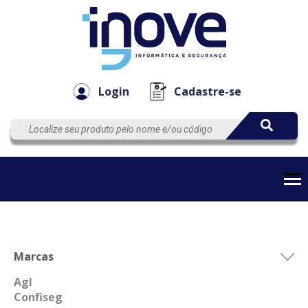
Componen
Empresa
Automação
Cabos
e Acessór
Login
Cadastre-se
Marcas
Agl
Confiseg