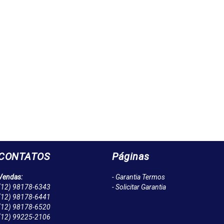
CONTATOS
Páginas
Vendas:
- Garantia Termos
(12)
98178-6343
- Solicitar Garantia
(12)
98178-6441
(12)
98178-6520
(12)
99225-2106