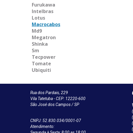
Furukawa
Intelbras
Lotus
Macrocabos
Md9
Megatron
Shinka
Sm
Tecpower
Tomate
Ubiquiti
Rua dos Pardais, 229
Vila Tatetuba - CEP: 12220-600
São José dos Campos / SP
CNPJ: 52.830.034/0001-07
Atendimento:
Segunda à Sexta: 8:00 as 18:00