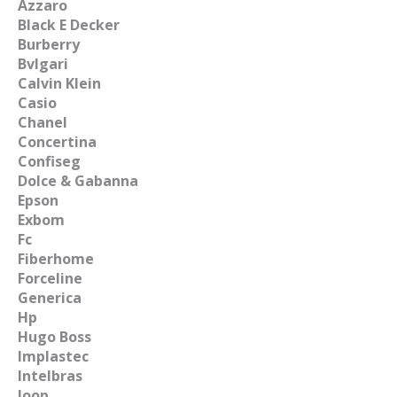
Azzaro
Black E Decker
Burberry
Bvlgari
Calvin Klein
Casio
Chanel
Concertina
Confiseg
Dolce & Gabanna
Epson
Exbom
Fc
Fiberhome
Forceline
Generica
Hp
Hugo Boss
Implastec
Intelbras
Joop