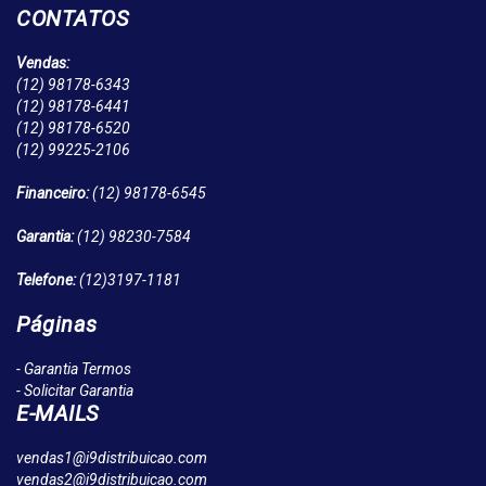
CONTATOS
Vendas:
(12)
98178-6343
(12)
98178-6441
(12)
98178-6520
(12)
99225-2106
Financeiro:
(12)
98178-6545
Garantia:
(12)
98230-7584
Telefone:
(12)
3197-1181
Páginas
- Garantia Termos
- Solicitar Garantia
E-MAILS
vendas1@i9distribuicao.com
vendas2@i9distribuicao.com