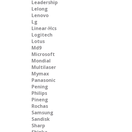
Leadership
Lelong
Lenovo
Lg
Linear-Hcs
Logitech
Lotus
Md9
Microsoft
Mondial
Multilaser
Mymax
Panasonic
Pening
Philips
Pineng
Rochas
Samsung
Sandisk
Sharp
Shinka