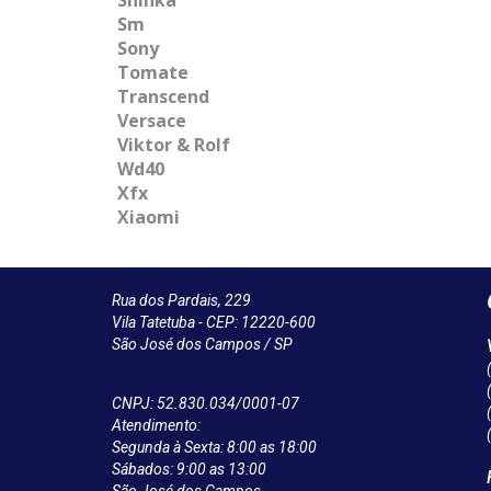
Sm
Sony
Tomate
Transcend
Versace
Viktor & Rolf
Wd40
Xfx
Xiaomi
Rua dos Pardais, 229
Vila Tatetuba - CEP: 12220-600
São José dos Campos / SP
CNPJ: 52.830.034/0001-07
Atendimento:
Segunda à Sexta: 8:00 as 18:00
Sábados: 9:00 as 13:00
São José dos Campos