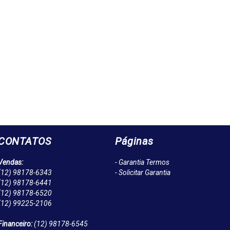
CONTATOS
Páginas
Vendas:
- Garantia Termos
(12)
98178-6343
- Solicitar Garantia
(12)
98178-6441
(12)
98178-6520
(12)
99225-2106
Financeiro:
(12)
98178-6545