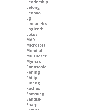
Leadership
Lelong
Lenovo
Lg
Linear-Hcs
Logitech
Lotus
Md9
Microsoft
Mondial
Multilaser
Mymax
Panasonic
Pening
Philips
Pineng
Rochas
Samsung
Sandisk
Sharp
Shinka