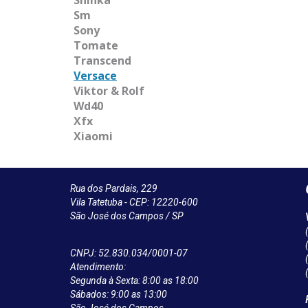
Sm
Sony
Tomate
Transcend
Versace
Viktor & Rolf
Wd40
Xfx
Xiaomi
Rua dos Pardais, 229
Vila Tatetuba - CEP: 12220-600
São José dos Campos / SP
CNPJ: 52.830.034/0001-07
Atendimento:
Segunda à Sexta: 8:00 as 18:00
Sábados: 9:00 as 13:00
São José dos Campos