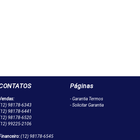
CONTATOS
Páginas
Vendas:
- Garantia Termos
(12)
98178-6343
- Solicitar Garantia
(12)
98178-6441
(12)
98178-6520
(12)
99225-2106
Financeiro:
(12)
98178-6545