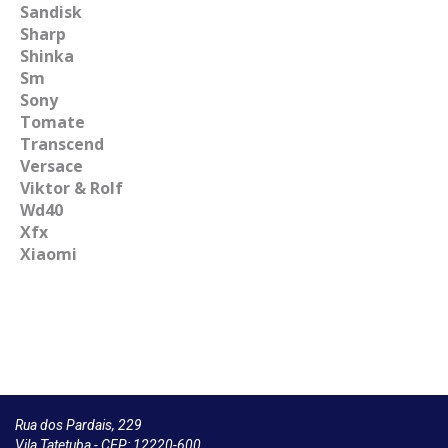
Sandisk
Sharp
Shinka
Sm
Sony
Tomate
Transcend
Versace
Viktor & Rolf
Wd40
Xfx
Xiaomi
Rua dos Pardais, 229
Vila Tatetuba - CEP: 12220-600