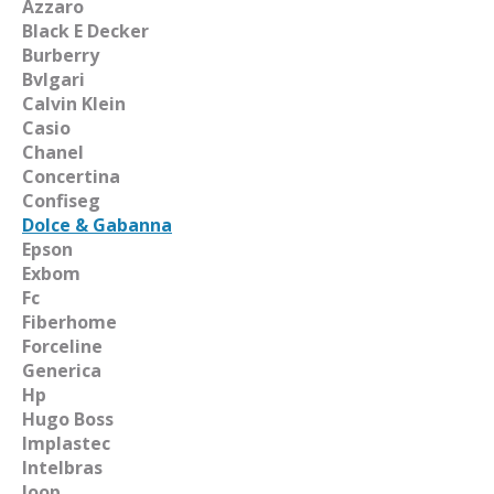
Azzaro
Black E Decker
Burberry
Bvlgari
Calvin Klein
Casio
Chanel
Concertina
Confiseg
Dolce & Gabanna
Epson
Exbom
Fc
Fiberhome
Forceline
Generica
Hp
Hugo Boss
Implastec
Intelbras
Joop