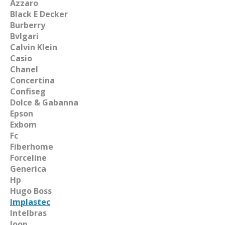
Azzaro
Black E Decker
Burberry
Bvlgari
Calvin Klein
Casio
Chanel
Concertina
Confiseg
Dolce & Gabanna
Epson
Exbom
Fc
Fiberhome
Forceline
Generica
Hp
Hugo Boss
Implastec
Intelbras
Joop