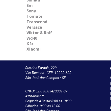
Sm
Sony
Tomate
Transcend
Versace
Viktor & Rolf
Wd40
Xfx
Xiaomi
Rua dos Pardais, 229
Vila Tatetuba - CEP: 12220-600
São José dos Campos / SP
CNPJ: 52.830.034/0001-07
Atendimento:
Segunda à Sexta: 8:00 as 18:00
Sábados: 9:00 as 13:00
São José dos Campos