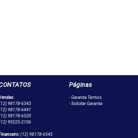
CONTATOS
Páginas
Vendas:
- Garantia Termos
(12)
98178-6343
- Solicitar Garantia
(12)
98178-6441
(12)
98178-6520
(12)
99225-2106
Financeiro:
(12)
98178-6545