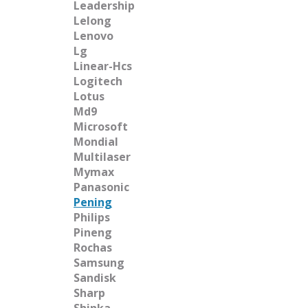
Leadership
Lelong
Lenovo
Lg
Linear-Hcs
Logitech
Lotus
Md9
Microsoft
Mondial
Multilaser
Mymax
Panasonic
Pening
Philips
Pineng
Rochas
Samsung
Sandisk
Sharp
Shinka