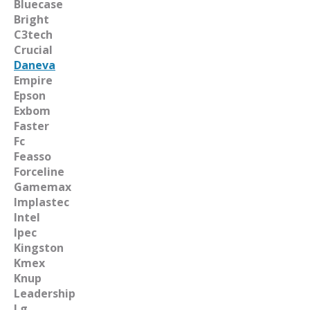
Bluecase
Bright
C3tech
Crucial
Daneva
Empire
Epson
Exbom
Faster
Fc
Feasso
Forceline
Gamemax
Implastec
Intel
Ipec
Kingston
Kmex
Knup
Leadership
Lg