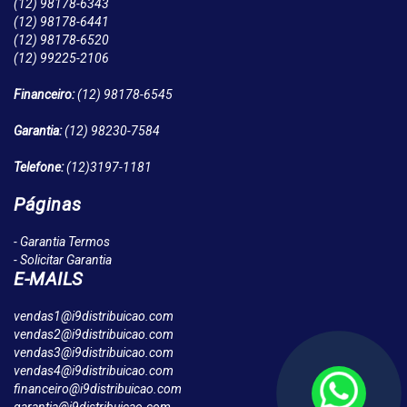
(12)
98178-6343
(12)
98178-6441
(12)
98178-6520
(12)
99225-2106
Financeiro:
(12)
98178-6545
Garantia:
(12)
98230-7584
Telefone:
(12)
3197-1181
Páginas
- Garantia Termos
- Solicitar Garantia
E-MAILS
vendas1@i9distribuicao.com
vendas2@i9distribuicao.com
vendas3@i9distribuicao.com
vendas4@i9distribuicao.com
financeiro@i9distribuicao.com