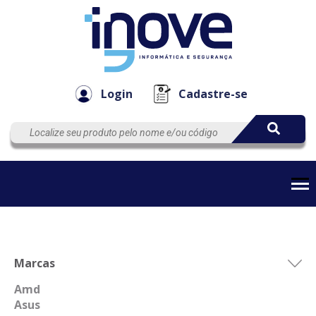
Componen
Empresa
Automação
Cabos
e Acessór
Login
Cadastre-se
Marcas
Amd
Asus