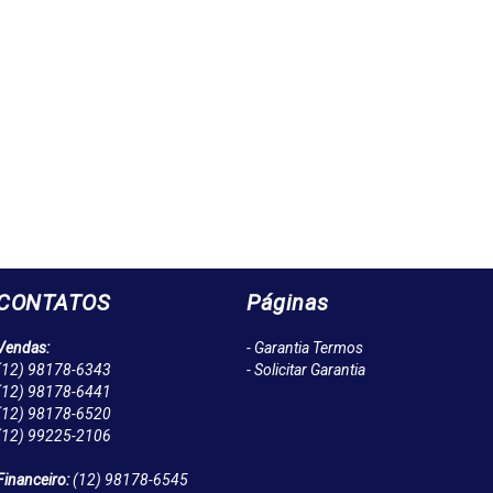
CONTATOS
Páginas
Vendas:
- Garantia Termos
(12)
98178-6343
- Solicitar Garantia
(12)
98178-6441
(12)
98178-6520
(12)
99225-2106
Financeiro:
(12)
98178-6545