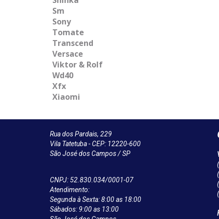
Sm
Sony
Tomate
Transcend
Versace
Viktor & Rolf
Wd40
Xfx
Xiaomi
Rua dos Pardais, 229
Vila Tatetuba - CEP: 12220-600
São José dos Campos / SP
CNPJ: 52.830.034/0001-07
Atendimento:
Segunda à Sexta: 8:00 as 18:00
Sábados: 9:00 as 13:00
São José dos Campos