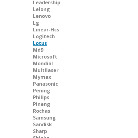
Leadership
Lelong
Lenovo
Lg
Linear-Hcs
Logitech
Lotus
Md9
Microsoft
Mondial
Multilaser
Mymax
Panasonic
Pening
Philips
Pineng
Rochas
Samsung
Sandisk
Sharp
Shinka