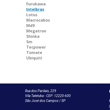
Furukawa
Intelbras
Lotus
Macrocabos
Md9
Megatron
Shinka
Sm
Tecpower
Tomate
Ubiquiti
Rua dos Pardais, 229
Vila Tatetuba - CEP: 12220-600
São José dos Campos / SP