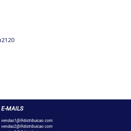
h2120
E-MAILS
vendas1@i9distribuicao.com
vendas2@i9distribuicao.com