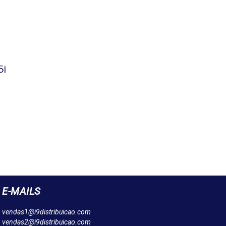
5i
E-MAILS
vendas1@i9distribuicao.com
vendas2@i9distribuicao.com