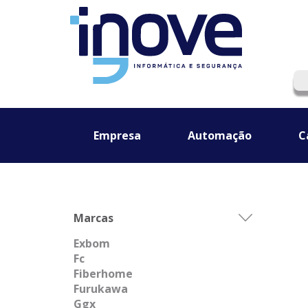
Empresa
Automação
C
Marcas
Exbom
Fc
Fiberhome
Furukawa
Ggx