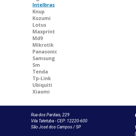
Intelbras
Knup
Kozumi
Lotus
Maxprint
Md9
Mikrotik
Panasonic
Samsung
Sm
Tenda
Tp-Link
Ubiquiti
Xiaomi
Rua dos Pardais, 229
Vila Tatetuba - CEP: 12220-600
São José dos Campos / SP