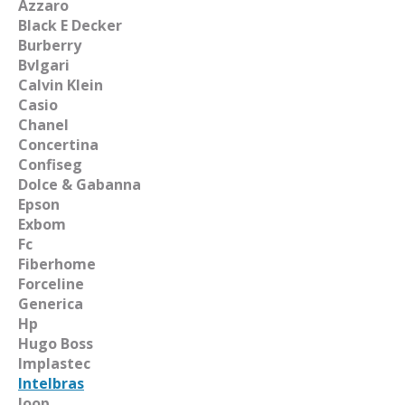
Azzaro
Black E Decker
Burberry
Bvlgari
Calvin Klein
Casio
Chanel
Concertina
Confiseg
Dolce & Gabanna
Epson
Exbom
Fc
Fiberhome
Forceline
Generica
Hp
Hugo Boss
Implastec
Intelbras
Joop