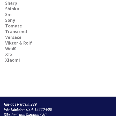
Sharp
Shinka
Sm
Sony
Tomate
Transcend
Versace
Viktor & Rolf
Wd40
Xfx
Xiaomi
Rua dos Pardais, 229
Vila Tatetuba - CEP: 12220-600
São José dos Campos / SP