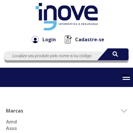
Componen
Empresa
Automação
Cabos
e Acessór
Login
Cadastre-se
Marcas
Amd
Asus