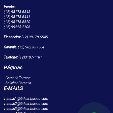
Vendas:
(12)
98178-6343
(12)
98178-6441
(12)
98178-6520
(12)
99225-2106
Financeiro:
(12)
98178-6545
Garantia:
(12)
98230-7584
Telefone:
(12)
3197-1181
Páginas
- Garantia Termos
- Solicitar Garantia
E-MAILS
vendas1@i9distribuicao.com
vendas2@i9distribuicao.com
vendas3@i9distribuicao.com