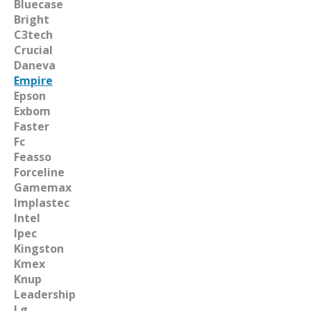
Bluecase
Bright
C3tech
Crucial
Daneva
Empire
Epson
Exbom
Faster
Fc
Feasso
Forceline
Gamemax
Implastec
Intel
Ipec
Kingston
Kmex
Knup
Leadership
Lg