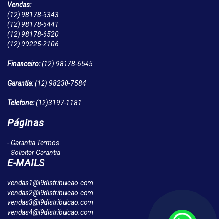
Vendas:
(12)
98178-6343
(12)
98178-6441
(12)
98178-6520
(12)
99225-2106
Financeiro:
(12)
98178-6545
Garantia:
(12)
98230-7584
Telefone:
(12)
3197-1181
Páginas
- Garantia Termos
- Solicitar Garantia
E-MAILS
vendas1@i9distribuicao.com
vendas2@i9distribuicao.com
vendas3@i9distribuicao.com
vendas4@i9distribuicao.com