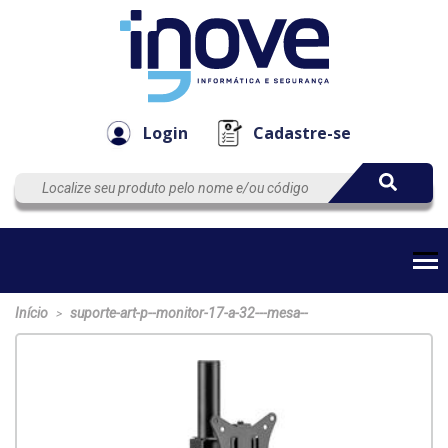
Componen
Empresa
Automação
Cabos
e Acessór
Login
Cadastre-se
Início
suporte-art-p--monitor-17-a-32---mesa--
>