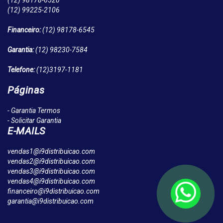
(12)
98178-6520
(12)
99225-2106
Financeiro:
(12)
98178-6545
Garantia:
(12)
98230-7584
Telefone:
(12)
3197-1181
Páginas
- Garantia Termos
- Solicitar Garantia
E-MAILS
vendas1@i9distribuicao.com
vendas2@i9distribuicao.com
vendas3@i9distribuicao.com
vendas4@i9distribuicao.com
financeiro@i9distribuicao.com
garantia@i9distribuicao.com