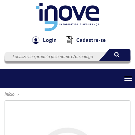
Componen
Empresa
Automação
Cabos
e Acessór
Login
Cadastre-se
Início
>