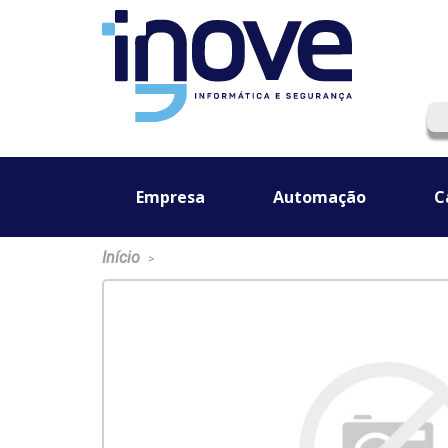
Empresa
Automação
C
Início
>