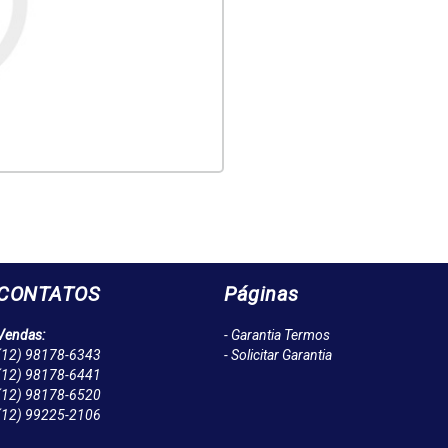
CONTATOS
Páginas
Vendas:
- Garantia Termos
(12)
98178-6343
- Solicitar Garantia
(12)
98178-6441
(12)
98178-6520
(12)
99225-2106