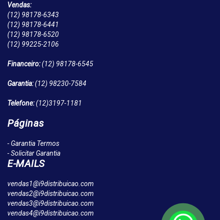
Vendas:
(12)
98178-6343
(12)
98178-6441
(12)
98178-6520
(12)
99225-2106
Financeiro:
(12)
98178-6545
Garantia:
(12)
98230-7584
Telefone:
(12)
3197-1181
Páginas
- Garantia Termos
- Solicitar Garantia
E-MAILS
vendas1@i9distribuicao.com
vendas2@i9distribuicao.com
vendas3@i9distribuicao.com
vendas4@i9distribuicao.com