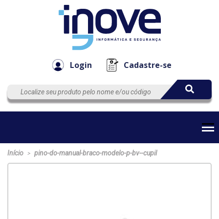
Componen
Empresa
Automação
Cabos
e Acessór
Login
Cadastre-se
Início
pino-do-manual-braco-modelo-p-bv--cupil
>