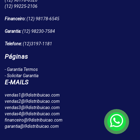
(12)
98178-6520
(12)
99225-2106
Financeiro:
(12)
98178-6545
Garantia:
(12)
98230-7584
Telefone:
(12)
3197-1181
Páginas
- Garantia Termos
- Solicitar Garantia
E-MAILS
vendas1@i9distribuicao.com
vendas2@i9distribuicao.com
vendas3@i9distribuicao.com
vendas4@i9distribuicao.com
financeiro@i9distribuicao.com
garantia@i9distribuicao.com