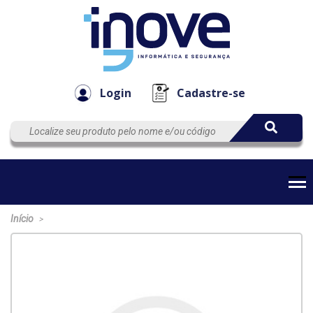
Componen
Empresa
Automação
Cabos
e Acessór
Login
Cadastre-se
Início
>