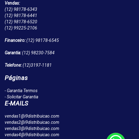
Vendas:
(12)
98178-6343
(12)
98178-6441
(12)
98178-6520
(12)
99225-2106
Financeiro:
(12)
98178-6545
Garantia:
(12)
98230-7584
Telefone:
(12)
3197-1181
Páginas
- Garantia Termos
- Solicitar Garantia
E-MAILS
vendas1@i9distribuicao.com
vendas2@i9distribuicao.com
vendas3@i9distribuicao.com
vendas4@i9distribuicao.com