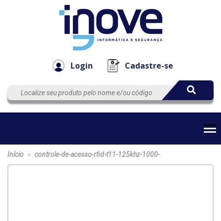
Componen
Empresa
Automação
Cabos
e Acessór
Login
Cadastre-se
Início
controle-de-acesso-rfid-t11-125khz-1000-
>