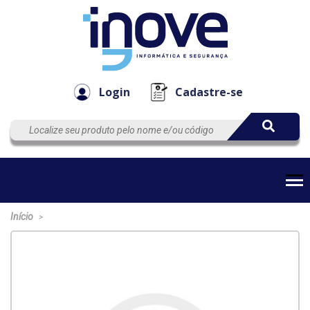
Componen
Empresa
Automação
Cabos
e Acessór
Login
Cadastre-se
Início
>