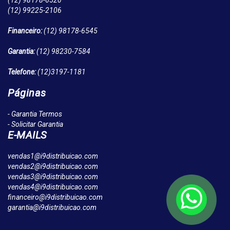
(12)
98178-6520
(12)
99225-2106
Financeiro:
(12)
98178-6545
Garantia:
(12)
98230-7584
Telefone:
(12)
3197-1181
Páginas
- Garantia Termos
- Solicitar Garantia
E-MAILS
vendas1@i9distribuicao.com
vendas2@i9distribuicao.com
vendas3@i9distribuicao.com
vendas4@i9distribuicao.com
financeiro@i9distribuicao.com
garantia@i9distribuicao.com