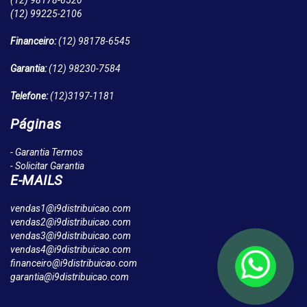
(12)
98178-6520
(12)
99225-2106
Financeiro:
(12)
98178-6545
Garantia:
(12)
98230-7584
Telefone:
(12)
3197-1181
Páginas
- Garantia Termos
- Solicitar Garantia
E-MAILS
vendas1@i9distribuicao.com
vendas2@i9distribuicao.com
vendas3@i9distribuicao.com
vendas4@i9distribuicao.com
financeiro@i9distribuicao.com
garantia@i9distribuicao.com