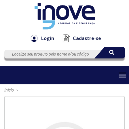
Componen
Empresa
Automação
Cabos
e Acessór
Login
Cadastre-se
Início
>