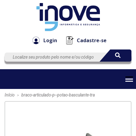
Componen
Empresa
Automação
Cabos
e Acessór
Login
Cadastre-se
Início
braco-articulado-p--potao-basculante-tra
>