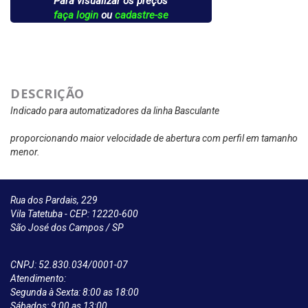
Para visualizar os preços
faça login
ou
cadastre-se
DESCRIÇÃO
Indicado para automatizadores da linha Basculante
proporcionando maior velocidade de abertura com perfil em tamanho
menor.
Rua dos Pardais, 229
Vila Tatetuba - CEP: 12220-600
São José dos Campos / SP
CNPJ: 52.830.034/0001-07
Atendimento:
Segunda à Sexta: 8:00 as 18:00
Sábados: 9:00 as 13:00