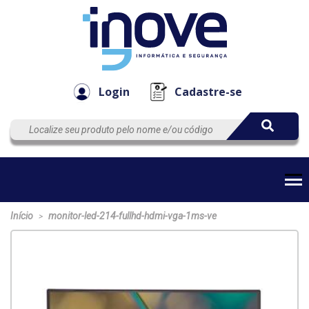
Componen
Empresa
Automação
Cabos
e Acessór
Login
Cadastre-se
Início
monitor-led-214-fullhd-hdmi-vga-1ms-ve
>