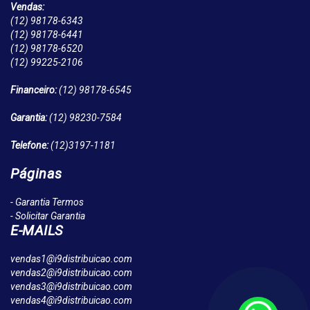
Vendas:
(12)
98178-6343
(12)
98178-6441
(12)
98178-6520
(12)
99225-2106
Financeiro:
(12)
98178-6545
Garantia:
(12)
98230-7584
Telefone:
(12)
3197-1181
Páginas
- Garantia Termos
- Solicitar Garantia
E-MAILS
vendas1@i9distribuicao.com
vendas2@i9distribuicao.com
vendas3@i9distribuicao.com
vendas4@i9distribuicao.com