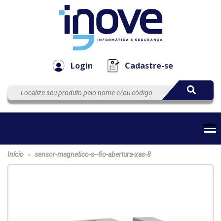
Componen
Empresa
Automação
Cabos
e Acessór
Login
Cadastre-se
Início
sensor-magnetico-s--fio-abertura-xas-8
>