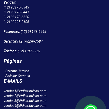
Vendas:
(12)
98178-6343
(12)
98178-6441
(12)
98178-6520
(12)
99225-2106
Financeiro:
(12)
98178-6545
Garantia:
(12)
98230-7584
Telefone:
(12)
3197-1181
Páginas
- Garantia Termos
- Solicitar Garantia
E-MAILS
vendas1@i9distribuicao.com
vendas2@i9distribuicao.com
vendas3@i9distribuicao.com
vendas4@i9distribuicao.com