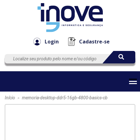
Componen
Empresa
Automação
Cabos
e Acessór
Login
Cadastre-se
Início
memoria-desktop-ddr5-16gb-4800-basics-cb
>