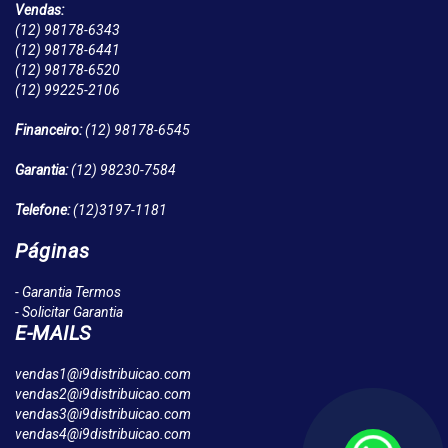
Vendas:
(12)
98178-6343
(12)
98178-6441
(12)
98178-6520
(12)
99225-2106
Financeiro:
(12)
98178-6545
Garantia:
(12)
98230-7584
Telefone:
(12)
3197-1181
Páginas
- Garantia Termos
- Solicitar Garantia
E-MAILS
vendas1@i9distribuicao.com
vendas2@i9distribuicao.com
vendas3@i9distribuicao.com
vendas4@i9distribuicao.com