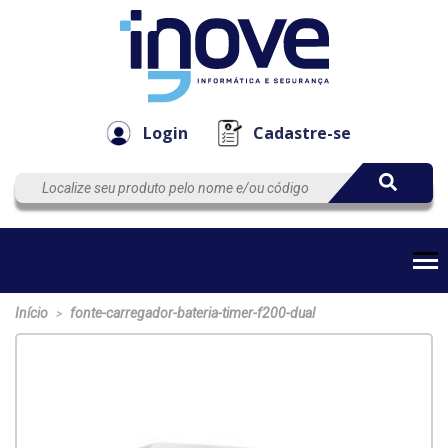
Componen
Empresa
Automação
Cabos
e Acessór
Login
Cadastre-se
Início
fonte-carregador-bateria-timer-f200-dual
>