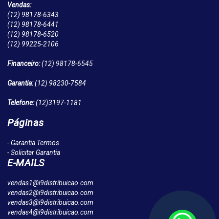
Vendas:
(12)
98178-6343
(12)
98178-6441
(12)
98178-6520
(12)
99225-2106
Financeiro:
(12)
98178-6545
Garantia:
(12)
98230-7584
Telefone:
(12)
3197-1181
Páginas
- Garantia Termos
- Solicitar Garantia
E-MAILS
vendas1@i9distribuicao.com
vendas2@i9distribuicao.com
vendas3@i9distribuicao.com
vendas4@i9distribuicao.com