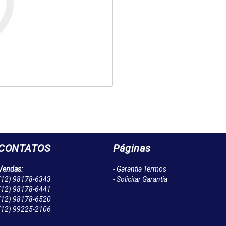
CONTATOS
Páginas
Vendas:
- Garantia Termos
(12)
98178-6343
- Solicitar Garantia
(12)
98178-6441
(12)
98178-6520
(12)
99225-2106