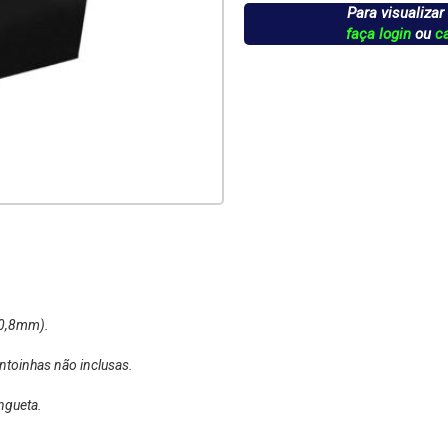
Para visualizar
faça login
ou
c
 0,8mm).
toinhas não inclusas.
ingueta.