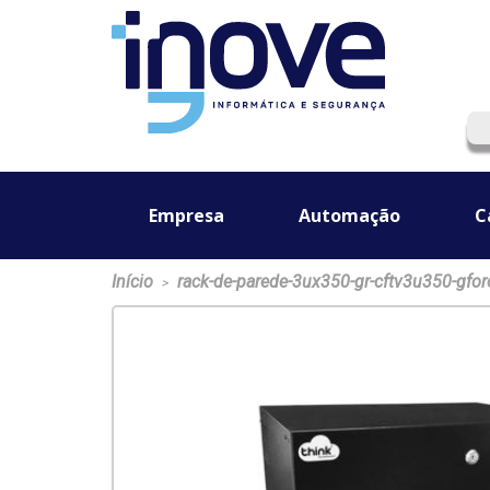
Empresa
Automação
C
Início
rack-de-parede-3ux350-gr-cftv3u350-gfor
>