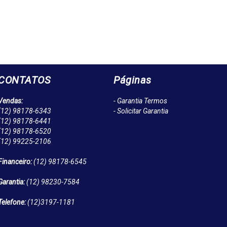
CONTATOS
Páginas
Vendas:
- Garantia Termos
(12)
98178-6343
- Solicitar Garantia
(12)
98178-6441
(12)
98178-6520
(12)
99225-2106
Financeiro:
(12)
98178-6545
Garantia:
(12)
98230-7584
Telefone:
(12)
3197-1181