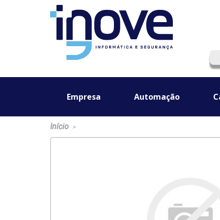
Empresa
Automação
C
Início
>