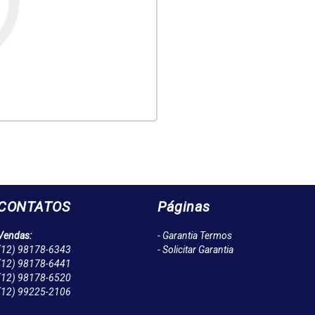
CONTATOS
Páginas
Vendas:
- Garantia Termos
(12)
98178-6343
- Solicitar Garantia
(12)
98178-6441
(12)
98178-6520
(12)
99225-2106